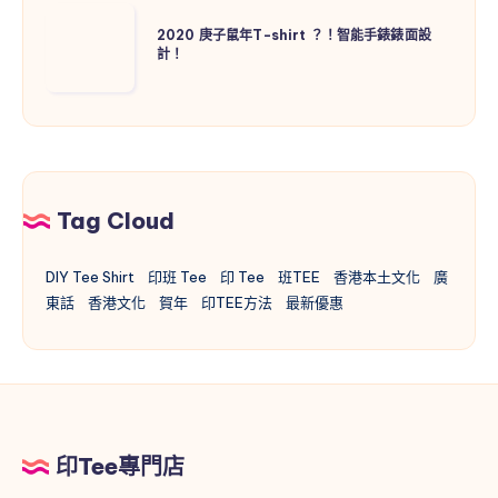
2020
一
2020 庚子鼠年T-shirt ？！智能手錶錶面設
庚
件
計！
子
T
鼠
恤
年
背
T-
後
shirt
的
？！
文
Tag Cloud
智
化
能
記
DIY Tee Shirt
印班 Tee
印 Tee
班TEE
香港本土文化
廣
手
憶
東話
香港文化
賀年
印TEE方法
最新優惠
錶
錶
面
設
計！
印Tee專門店