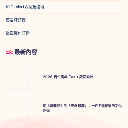
印 T-shirt方法及技術
廣告杯訂做
襟章製作訂造
最新內容
2026
丙
2026 丙午馬年 Tee + 錶面設計
午
馬
年
從
Tee
從《尋秦記》到「天命最高」：一件T恤背後的文化
《尋
記憶
+
秦
錶
記》
面