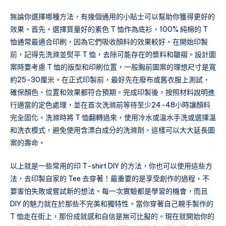
無論你選擇哪種方法，有幾個通用的小貼士可以幫助你獲得更好的
效果。首先，選擇質量好的素色 T 恤作為底衫，100% 純棉的 T
恤通常最適合印刷，因為它們吸收顏料的效果較好。在開始印製
前，記得先洗滌並熨平 T 恤，去除可能存在的漿料和皺褶。設計圖
案時要考慮 T 恤的版型和印刷位置，一般胸前圖案的理想尺寸是寬
約25-30厘米。在正式印製前，最好先在廢布或舊衣服上測試，
確保顏色、位置和效果都符合預期。完成印製後，按照材料說明進
行適當的定色處理，並在首次洗滌前等待至少24-48小時讓顏料
完全固化。洗滌時將 T 恤翻轉過來，使用冷水或溫水手洗或選擇溫
和洗衣模式，避免使用含漂白成分的洗滌劑，這樣可以大大延長圖
案的壽命。
以上就是一些常用的印 T-shirt DIY 的方法，你也可以使用這些方
法，去印製自家的 Tee 去穿著！最重要的是享受創作的過程，不
要害怕失敗或嘗試新的想法。每一次實驗都是學習的機會，而且
DIY 的魅力就在於那些不完美和獨特性。當你穿著自己親手製作的
T 恤走在街上，那份成就感和自信是無可比擬的。現在就開始你的