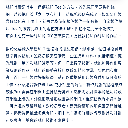
絲印其實是其中一個傳統印 Tee 的方法。首先我們需要製作絲
網，然後把印漿「刮」到布料上，待風乾後便完成了。如果要印製
幾個顏色在 T 恤上，就需要為每個顏色製作一個網版。自家製作絲
印 Tee 的確會比以上的兩種方法困難，但也不是完全不能做到。
市面上也有一些絲印的 DIY 套裝售賣，方便我們印作絲印的作品。
對於想要深入學習印 T 恤技術的朋友來說，絲印是一個值得投資時
間掌握的技能。雖然初期需要購買一些工具和材料，包括網框、感
光乳劑、刮刀和絲印油墨等，但一旦掌握了技術，就能夠製作出專
業級別的作品。絲印的優勢在於印刷效果持久耐洗，顏色飽和度
高，而且一旦製作好網版後，就可以重複使用印製多件相同圖案的
T 恤，非常適合製作班 Tee 或小批量的商品。製作網版的過程雖然
較複雜，需要在網框上塗抹感光乳劑，然後將設計圖案的透明片放
在網框上曝光，沖洗後就會形成圖案的網孔，但這個過程本身也是
一種有趣的學習體驗。對於初學者，建議從簡單的單色圖案開始練
習，熟悉後再挑戰多色套印。網上也有很多詳細的教學影片和社群
可以參考，讓你的絲印技術不斷進步。