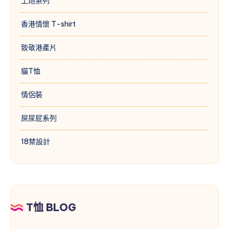
土炮系列
香港情懷 T-shirt
致敬港產片
貓T恤
情侶裝
屎尿屁系列
18禁設計
T恤 BLOG