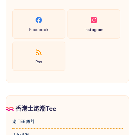
？！
記
巴
智
憶
文
能
化
手
Facebook
Instagram
錶
錶
面
設
計！
Rss
香港土炮潮Tee
潮 TEE 設計