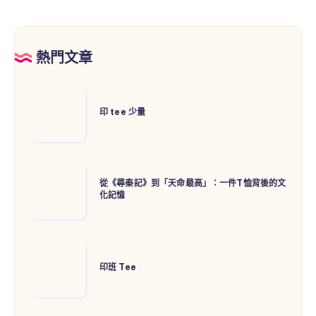
熱門文章
印
tee
印 tee 少量
少
量
從
從《尋秦記》到「天命最高」：一件T恤背後的文
《尋
化記憶
秦
記》
到
印
「天
班
印班 Tee
命
Tee
最
高」：