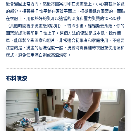
後會變回正常方向。然後將圖案打印在燙畫紙上，小心剪裁掉多餘
的部分。接著將 T 恤平鋪在硬質平面上，把燙畫紙有圖案的一面貼
在衣服上，用預熱好的熨斗以適當的溫度和壓力熨燙約15-30秒
（具體時間視乎燙畫紙的說明）。待冷卻後，輕輕撕去背紙，你的
圖案就成功轉印到 T 恤上了。這個方法的優點是成本低、操作簡
單、能印製全彩圖案和照片，非常適合初學者和家庭使用。不過要
注意的是，燙畫的耐洗程度一般，洗滌時需要翻轉衣服並使用溫和
模式，避免使用漂白劑或高溫烘乾。
布料噴漆