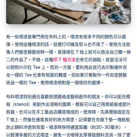
有一些噴漆是專門用在布料上的，噴漆有很多不同的顏色可以選
擇。使用這種噴漆的話，就連打印機及熨斗也不用了。使用方法就
像人們做塗鴉藝術時一樣，直接噴在 T 恤上就可以造出自己獨一無
二的作品了。不過，這種
印 T 恤方法
也有它的弱點，就是沒法可
以把照片印在 Tee 上。而另一方面，要利用此技巧去印製幾件完
全一樣的 Tee 也會有相當的難度。但如果只需製作一件如塗鴉藝
術品一樣的 Tee，使用噴漆絕對是一個很好的選擇。
布料噴漆特別適合喜歡街頭風格或藝術創作的朋友。你可以配合模
板（stencil）來創作出清晰的圖案，模板可以自己用厚紙板或膠片
剪裁，也可以在手工藝品店購買現成的。使用時，先將模板固定在
T 恤上，然後在通風良好的地方噴塗，記得要在衣服下墊一塊紙板
防止顏料滲透到背面。噴漆時保持適當距離（約20-30厘米），
以輕薄多層的方式噴塗，避免一次噴得太厚導致顏料流淌。除了使