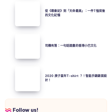
Tee
從
+
《尋
從《尋秦記》到「天命最高」：一件T恤背後
錶
的文化記憶
秦
面
記》
設
到
計
「天
司
命
機
司機有落：一句話道盡的香港小巴文化
最
有
高」：
落：
一
一
件
句
2020
T
話
庚
2020 庚子鼠年T-shirt ？！智能手錶錶面設
恤
道
計！
子
背
盡
鼠
後
的
年
的
香
T-
文
港
shirt
Follow us!
化
小