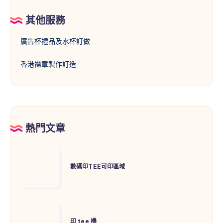
其他服務
廣告杯禮品及水杯訂做
香港襟章製作訂造
熱門文章
數
碼
數碼印TEE可印區域
印
TEE
可
印
印
tee
印 tee 機