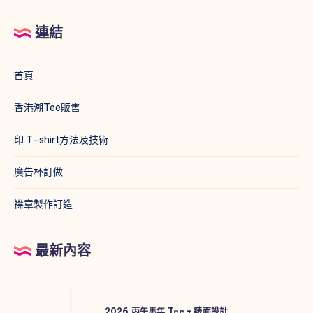
連結
首頁
香港潮Tee販售
印 T-shirt方法及技術
廣告杯訂做
襟章製作訂造
最新內容
2026
丙
2026 丙午馬年 Tee + 錶面設計