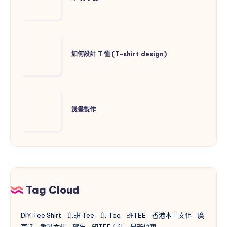
區
機
域
如
何
如何設計 T 恤 (T-shirt design)
設
計
T
燙
恤
畫
燙畫製作
(T-
製
shirt
作
design)
Tag Cloud
DIY Tee Shirt
印班 Tee
印 Tee
班TEE
香港本土文化
廣
東話
香港文化
賀年
印TEE方法
最新優惠