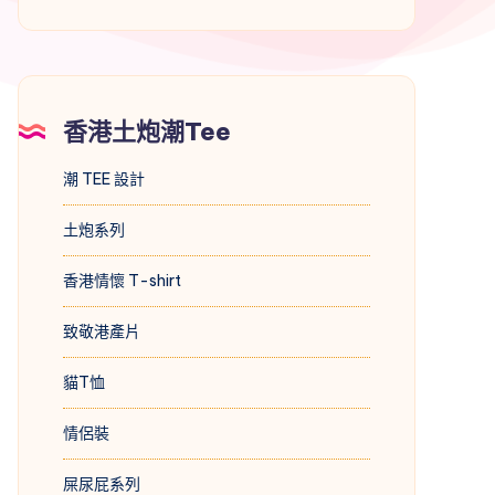
香港土炮潮Tee
潮 TEE 設計
土炮系列
香港情懷 T-shirt
致敬港產片
貓T恤
情侶裝
屎尿屁系列