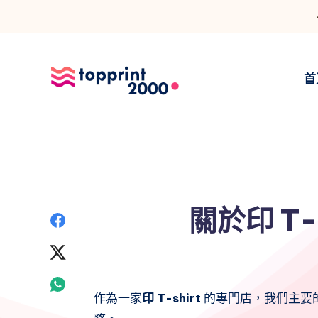
首
關於印 T-
分
享
分
到
享
分
作為一家
印 T-shirt
的專門店，我們主要的
Facebook
到
享