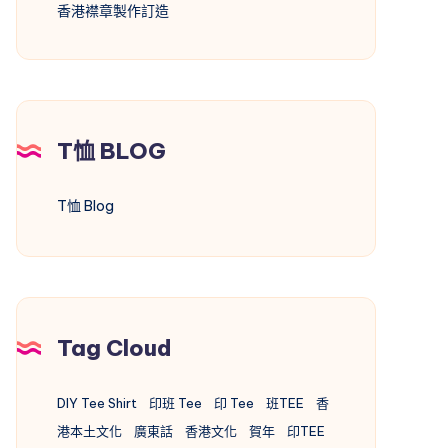
香港襟章製作訂造
T恤 BLOG
T恤 Blog
Tag Cloud
DIY Tee Shirt
印班 Tee
印 Tee
班TEE
香
港本土文化
廣東話
香港文化
賀年
印TEE