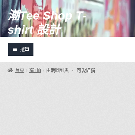
潮Tee Shop T-
跳
跳
至
至
shirt 設計
導
主
覽
要
列
內
選單
容
土炮設計推介
首頁
貓T恤
由朝瞓到黑 · 可愛貓貓
潮Tee快訊
我的帳號
登入/註冊