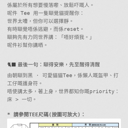
係屬於所有想要慢落嚟、放鬆吓嘅人。
呢件 Tee 用一隻瞓覺貓提醒你：
世界太嘈，但你可以選擇靜。
有時瞓覺唔係逃避，而係reset。
瞓夠先有力同世界講：「唔好煩我。」
呢件衫幫你講晒。
🐈‍⬛ 最後一句：瞓得安樂，先至醒得清醒
由朝瞓到黑 · 可愛貓貓Tee，係懶人嘅盔甲、打
工仔嘅護身符。
唔使講太多，著上身，世界都知你嘅priority：
床 > 一切。
* 請參閱TEE尺碼(按圖可放大)：