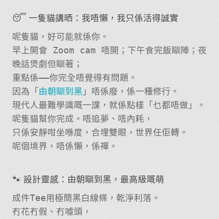
😴 一隻貓講晒：我唔懶，我只係活得誠實
呢隻貓，好可能就係你。
早上開會 Zoom cam 唔開；下午食完飯瞓陣；夜
晚話煲劇但瞓著；
重點係——你完全唔覺得有問題。
因為「
由朝瞓到黑
」唔係廢，係一種修行。
現代人最難學識嘅一課，就係點樣「乜都唔做」。
呢隻貓幫你完成。唔追夢、唔內耗，
只係安靜咁坐喺度，合埋雙眼，世界任佢轉。
呢個境界，唔係懶，係禪。
🐾 設計靈感：由朝瞓到黑，最高級嘅萌
成件Tee用極簡黑白線條，乾淨利落。
冇花冇假、冇噱頭，