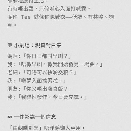
靜靜地應付生活，
有時唔出聲，只係喺心入面打喊露。
呢件 Tee 就係你嘅戰衣——低調、有共鳴、夠
真。
💬 小劇場：現實對白集
媽咪:「你日日都咁早瞓？」
我:「唔係早瞓，係我開始發另一場夢。」
老細:「可唔可以快啲交稿？」
我:「喺夢入面搞緊啦。」
朋友:「你又唔出嚟食飯？」
我:「我貓性發作，今日要充電。」
💤 一件衫講一個信念
「由朝瞓到黑」唔淨係懶人專用，