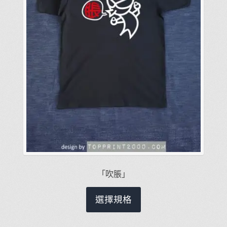
品
頁
面
選
擇
選
項
「吹脹」
此
選擇規格
產
品