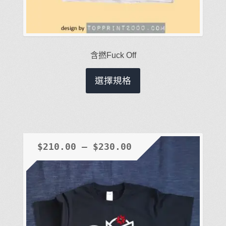
含撚Fuck Off
此
選擇規格
產
品
有
多
種
$
210.00
–
$
230.00
款
式。
可
在
產