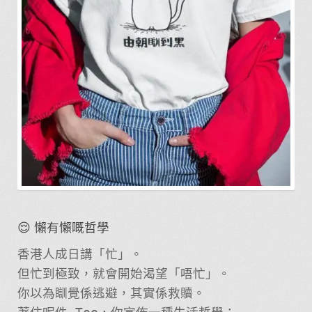
😌 懶有懶嘅哲學
香港人成日講「忙」。
但忙到極致，就會開始渴望「唔忙」。
你以為瞓覺係逃避，其實係救贖。