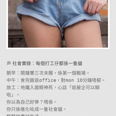
💭 社會實錄：每個打工仔都係一隻貓
朝早：鬧鐘響三次未醒，係第一個戰場。
中午：食完飯返office，對mon 10分鐘唔郁。
放工：地鐵入面眼神死，心諗「返屋企可以瞓
啦」。
你以為自己好慘？唔係。
你只係進化咗成一隻社會貓。