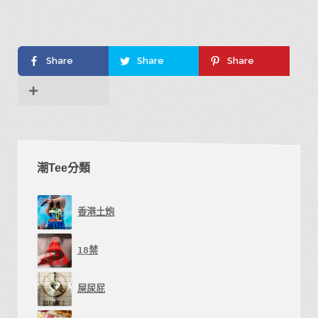
有
多
種
Share
Share
Share
款
式。
可
在
產
潮Tee分類
品
頁
面
香港土炮
選
擇
18禁
選
屎尿屁
項