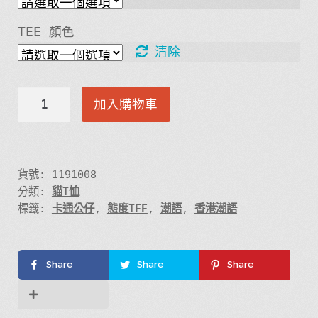
TEE 顏色
清除
由
加入購物車
朝
瞓
到
黑
貨號:
1191008
分類:
貓T恤
·
標籤:
卡通公仔
,
態度TEE
,
潮語
,
香港潮語
可
愛
貓
Share
Share
Share
貓
數
量