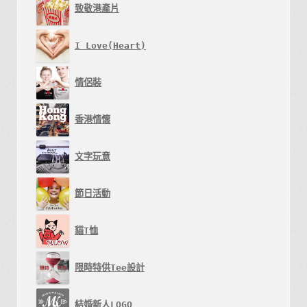
致敬港產片
I Love(Heart)
情侶裝
香港情懷
文字玩意
節日活動
貓T恤
限時特供Tee設計
結婚新人LOGO