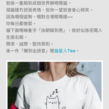
就係一隻瞓到成個世界靜晒嘅貓。
個貓樣冇誇張表情，但你一望就會會心微笑，
因為嗰個姿勢、嗰對合埋眼嘅樣——
你每日都做緊。
貓下面嗰幾隻字「由朝瞓到黑」，就好似係佢嘅人
生座右銘，
簡潔、誠懇、堅持原則。
係一件「懶到出詩意」嘅
貓星人Tee
。