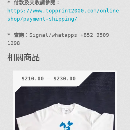
* 付款及交收請參閱：
https://www.topprint2000.com/online-
shop/payment-shipping/
* 查詢：
Signal/whatapps +852 9509
1298
相關商品
$
210.00
–
$
230.00