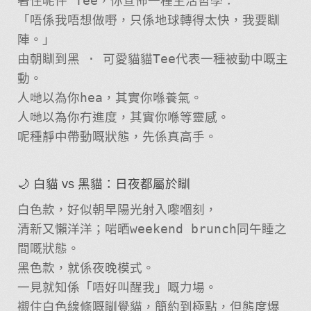
著住呢件 Tee，你宣佈一種生活哲學：
「唔係我唔想做嘢，只係地球轉得太快，我要瞓
陣。」
由朝瞓到黑 · 可愛貓貓Tee代表一種被動中嘅主
動。
人哋以為你hea，其實你喺養氣。
人哋以為你冇進度，其實你喺等靈感。
呢種靜中帶動嘅狀態，先係真高手。
🌙 白貓 vs 黑貓：日夜都屬於瞓
白色款，好似朝早陽光射入嚟嗰刻，
清新又懶洋洋；啱晒weekend brunch同午睡之
間嘅狀態。
黑色款，就係夜晚模式。
一見就知係「唔好叫醒我」嘅力場。
襯住白色線條嘅瞓覺貓，簡約到極點，但態度爆