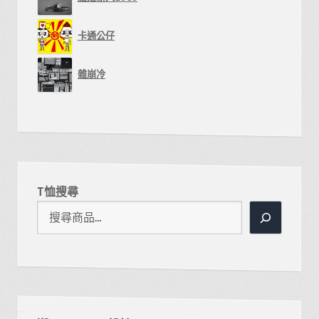
卡通公仔
雜崩冷
T恤搜尋