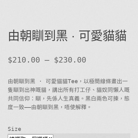
由朝瞓到黑 · 可愛貓貓
$
210.00
–
$
230.00
由朝瞓到黑 · 可愛貓貓Tee，以極簡線條畫出一
隻瞓到出神嘅貓，講出所有打工仔、貓奴同懶人嘅
共同信仰：瞓，先係人生真義。黑白兩色可揀，態
度一致——由朝瞓到黑，唔使解釋。
Size