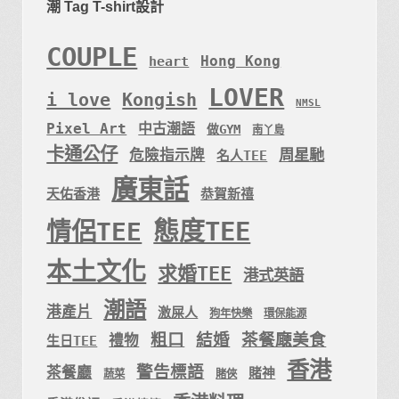
潮 Tag T-shirt設計
COUPLE
Hong Kong
heart
LOVER
i love
Kongish
NMSL
Pixel Art
中古潮語
做GYM
南丫島
卡通公仔
周星馳
危險指示牌
名人TEE
廣東話
天佑香港
恭賀新禧
態度TEE
情侶TEE
本土文化
求婚TEE
港式英語
潮語
港產片
激屎人
狗年快樂
環保能源
粗口
結婚
茶餐廰美食
禮物
生日TEE
香港
警告標語
茶餐廳
賭神
蔬菜
賭俠