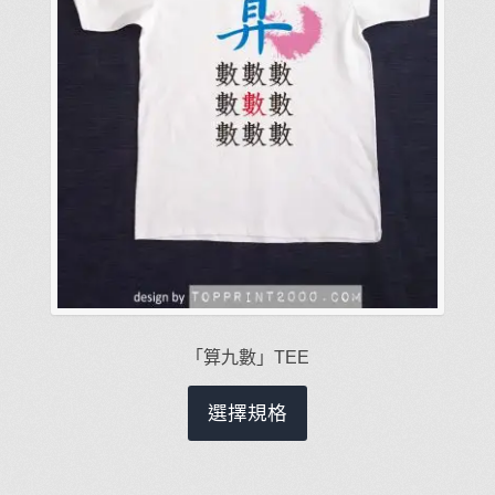
「算九數」TEE
此
選擇規格
產
品
有