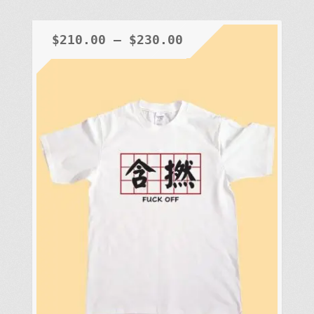
多
種
$
210.00
–
$
230.00
款
式。
可
在
產
品
頁
面
選
擇
選
項