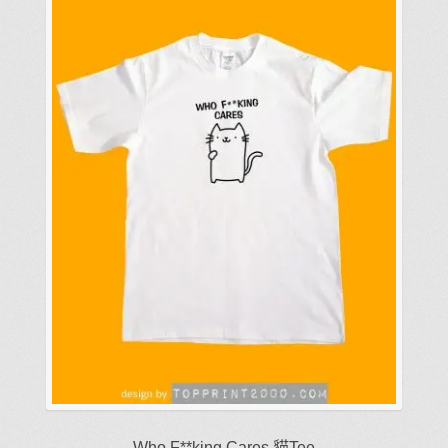
式。
可
在
產
品
頁
面
選
擇
選
項
Who F**king Cares 貓Tee