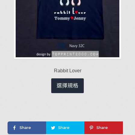
擇
選
項
Rabbit Lover
此
選擇規格
產
品
有
多
種
Share
Share
Share
款