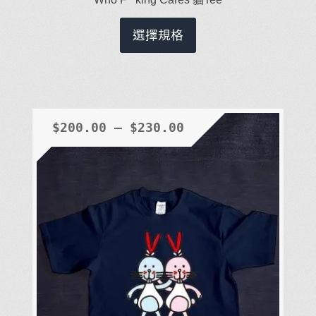
此
選擇規格
產
品
有
多
種
$
200.00
–
$
230.00
款
式。
可
在
產
品
頁
面
選