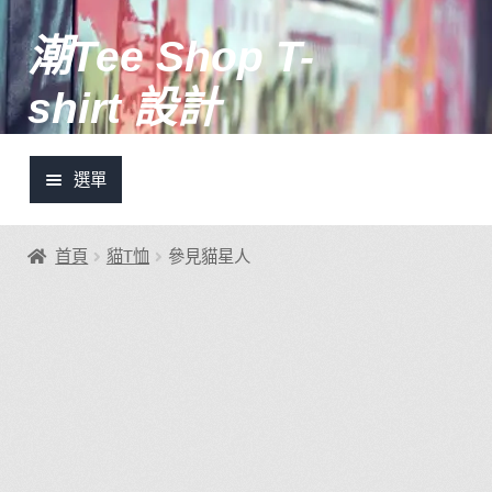
潮Tee Shop T-
跳
跳
至
至
shirt 設計
導
主
覽
要
列
內
選單
容
土炮設計推介
首頁
貓T恤
參見貓星人
潮Tee快訊
我的帳號
登入/註冊