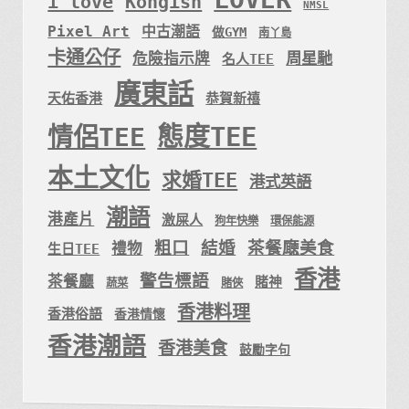
i love
Kongish
NMSL
Pixel Art
中古潮語
做GYM
南丫島
卡通公仔
周星馳
危險指示牌
名人TEE
廣東話
天佑香港
恭賀新禧
態度TEE
情侶TEE
本土文化
求婚TEE
港式英語
潮語
港產片
激屎人
狗年快樂
環保能源
粗口
結婚
茶餐廰美食
禮物
生日TEE
香港
警告標語
茶餐廳
賭神
蔬菜
賭俠
香港料理
香港俗語
香港情懷
香港潮語
香港美食
鼓勵字句