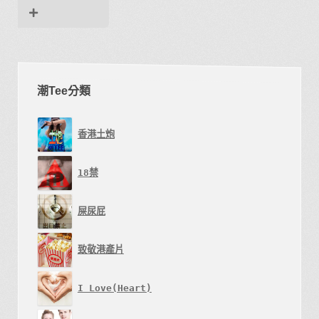
式。
可
在
產
潮Tee分類
品
頁
面
香港土炮
選
擇
18禁
選
屎尿屁
項
致敬港產片
I Love(Heart)