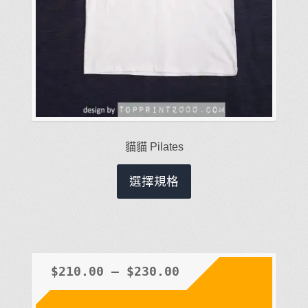
貓貓 Pilates
此
選擇規格
產
品
有
多
種
$
210.00
–
$
230.00
款