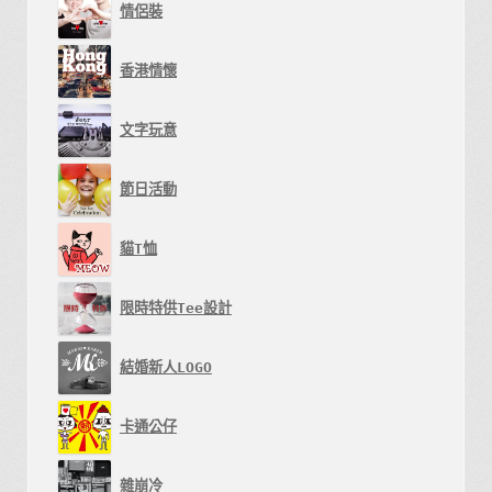
情侶裝
香港情懷
文字玩意
節日活動
貓T恤
限時特供Tee設計
結婚新人LOGO
卡通公仔
雜崩冷