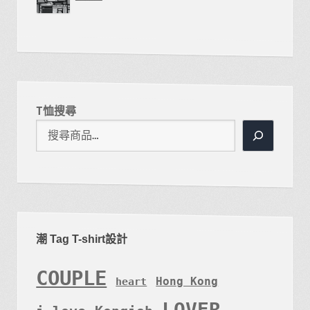
T恤搜尋
潮 Tag T-shirt設計
COUPLE
Hong Kong
heart
LOVER