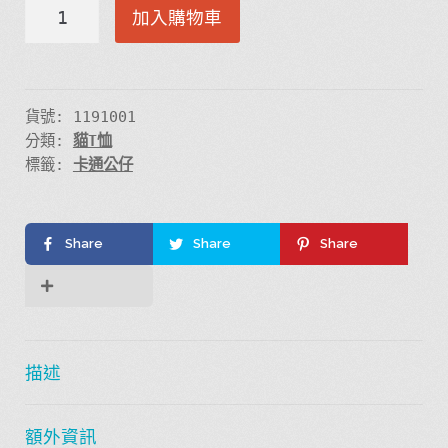
參
加入購物車
見
貓
星
人
貨號:
1191001
分類:
貓T恤
數
標籤:
卡通公仔
量
Share
Share
Share
描述
額外資訊