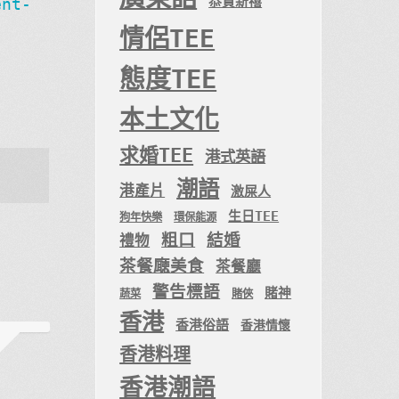
恭賀新禧
ent-
情侶TEE
態度TEE
本土文化
求婚TEE
港式英語
潮語
港產片
激屎人
生日TEE
狗年快樂
環保能源
粗口
結婚
禮物
茶餐廰美食
茶餐廳
警告標語
賭神
蔬菜
賭俠
香港
香港俗語
香港情懷
香港料理
香港潮語