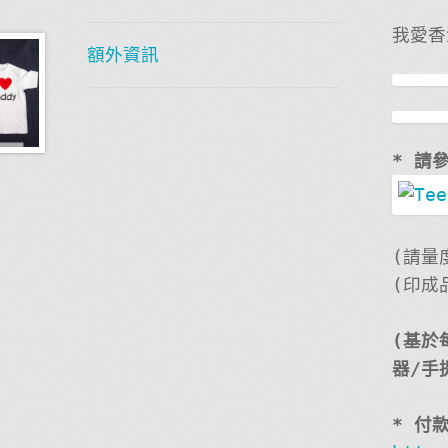
我愛香
額外資訊
* 請
(請量
(印成
(基於
器/手
* 付