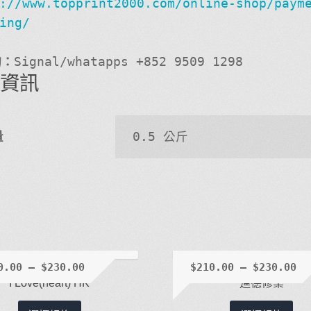
://www.topprint2000.com/online-shop/paym
ing/
詢：
Signal/whatapps +852 9509 1298
外資訊
量
0.5 公斤
0.00
–
$
230.00
$
210.00
–
$
230.00
I Love(heart) HK
進德修業
此
此