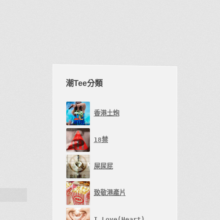
潮Tee分類
香港土炮
18禁
屎尿屁
致敬港產片
I Love(Heart)