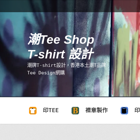
跳
跳
至
至
導
主
覽
要
潮Tee Shop
搜
列
內
尋
容
T-shirt 設計
關
鍵
潮牌T-shirt設計，香港本土潮T品牌
字:
Tee Design網購
印TEE
襟章製作