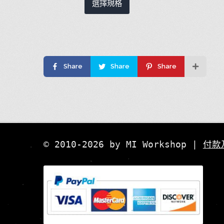
選擇規格
產
品
有
多
種
Share
Share
Share
款
式。
可
在
產
品
頁
© 2010-2026 by MI Workshop |
付款
面
選
擇
選
項