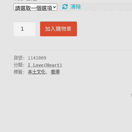
清除
I
加入購物車
Love
(heart)
HK
2
貨號:
1141009
分類:
I Love(Heart)
數
標籤:
本土文化
,
香港
量
述