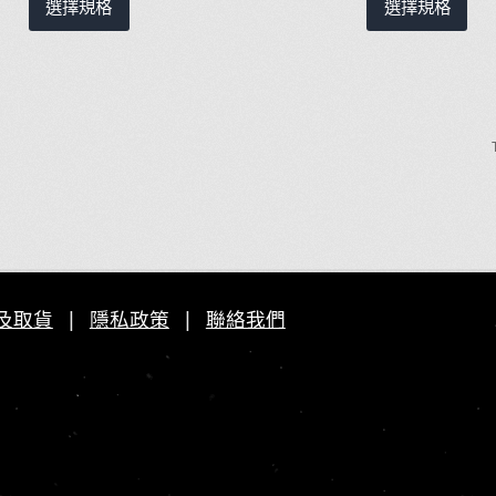
選擇規格
選擇規格
產
產
品
品
有
有
多
多
種
種
款
款
式。
式
可
可
在
在
產
產
品
品
頁
頁
及取貨
|
隱私政策
|
聯絡我們
面
面
選
選
擇
擇
選
選
項
項