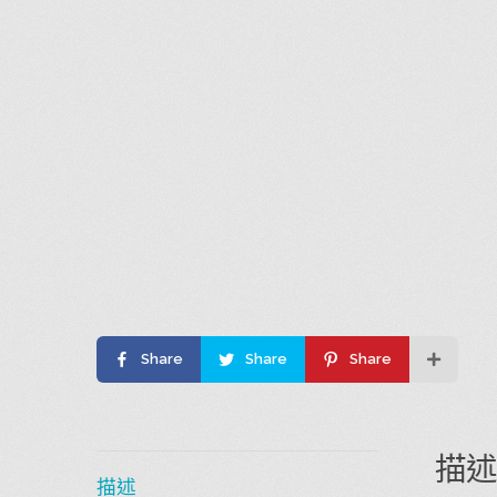
Share
Share
Share
描
描述