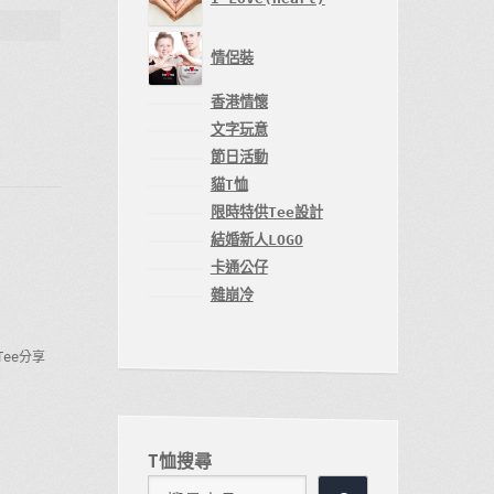
情侶裝
香港情懷
文字玩意
節日活動
貓T恤
限時特供Tee設計
結婚新人LOGO
卡通公仔
雜崩冷
Tee分享
T恤搜尋