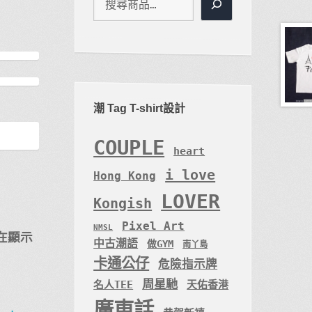
潮 Tag T-shirt設計
COUPLE
heart
i love
Hong Kong
LOVER
Kongish
Pixel Art
NMSL
在顯示
中古潮語
做GYM
南丫島
卡通公仔
危險指示牌
周星馳
名人TEE
天佑香港
廣東話