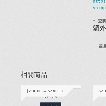
https
shipp
* 查
額
重
相關商品
$
210.00
–
$
230.00
$
21
食極唔肥
此