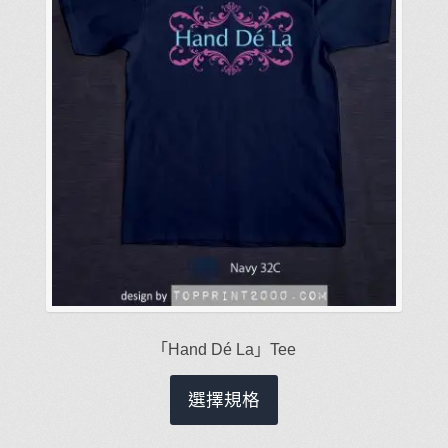
品
頁
面
選
擇
選
項
「Hand Dé La」Tee
此
選擇規格
產
品