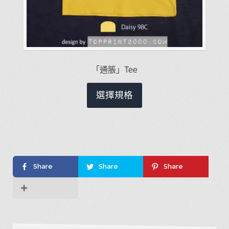
「通脹」Tee
此
選擇規格
產
品
有
多
種
Share
Share
Share
款
式。
可
在