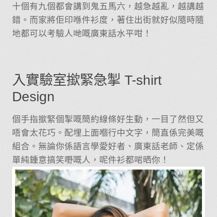
十個有九個都會講到鬼五馬六，越急越亂，越講越
錯。而家將佢印喺件衫度，著住出街就好似隨時隨
地都可以考驗人哋嘅廣東話水平咁！
入實驗室撳緊急掣 T-shirt
Design
個手指撳緊個掣嘅簡約線條好生動，一目了然但又
唔會太花巧。配埋上面嗰行中文字，簡直係完美嘅
組合。無論你係語言學愛好者、廣東話老師、定係
單純鍾意搞笑嘢嘅人，呢件衫都啱晒你！