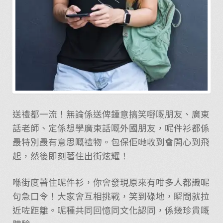
送禮都一流！無論係送俾鍾意搞笑嘢嘅朋友、廣東
話老師、定係想學廣東話嘅外國朋友，呢件衫都係
最特別最有意思嘅禮物。包保佢哋收到會開心到飛
起，然後即刻著住出街炫耀！
喺街度著住呢件衫，你會發現原來有咁多人都識呢
句急口令！大家會互相挑戰，笑到碌地，瞬間就拉
近咗距離。呢種共同回憶同文化認同，係幾珍貴嘅