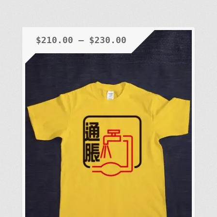
有
多
種
$
210.00
–
$
230.00
款
式。
可
在
產
品
頁
面
選
擇
選
項