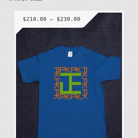
$
210.00
–
$
230.00