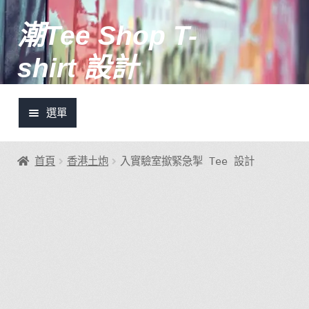
潮Tee Shop T-
跳
跳
至
至
shirt 設計
導
主
覽
要
列
內
選單
容
土炮設計推介
首頁
香港土炮
入實驗室撳緊急掣 Tee 設計
潮Tee快訊
我的帳號
登入/註冊