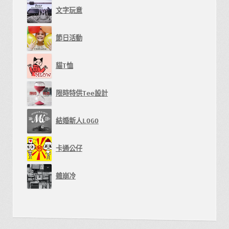
文字玩意
節日活動
貓T恤
限時特供Tee設計
結婚新人LOGO
卡通公仔
雜崩冷