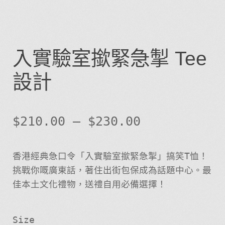
入實驗室撳緊急掣 Tee
設計
$
210.00
–
$
230.00
香港經典急口令「入實驗室撳緊急掣」搞笑T恤！
挑戰你嘅廣東話，著住出街包保成為話題中心。最
佳本土文化禮物，送禮自用必備選擇！
Size