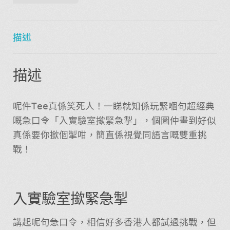
數
量
描述
描述
呢件Tee真係笑死人！一睇就知係玩緊嗰句超經典
嘅急口令「入實驗室撳緊急掣」，個圖仲畫到好似
真係要你撳個掣咁，簡直係視覺同語言嘅雙重挑
戰！
入實驗室撳緊急掣
講起呢句急口令，相信好多香港人都試過挑戰，但