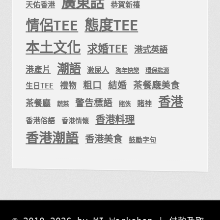
廣東話
天佑香港
恭賀新禧
態度TEE
情侶TEE
本土文化
求婚TEE
港式英語
潮語
港產片
激屎人
狗年快樂
環保能源
粗口
結婚
茶餐廰美食
禮物
生日TEE
香港
警告標語
茶餐廳
賭神
蔬菜
賭俠
香港料理
香港俗語
香港情懷
香港潮語
香港美食
鼓勵字句