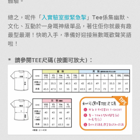
體驗。
總之，呢件「
入實驗室撳緊急掣
」Tee係集幽默、
文化、互動於一身嘅神級單品，著住佢你就最有趣
最型最潮！快啲入手，準備好迎接無數嘅歡聲笑語
啦！
* 請參閱TEE尺碼(按圖可放大)：