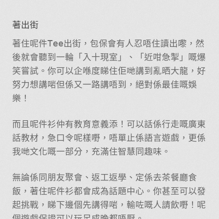
著出街
著住呢件Tee出街，包保會有人忍唔住讀出嚟，然
後就會聽到一輪「入十現室」、「近咁急掣」嘅爆
笑嘗試。你可以企喺度睇住佢哋講到亂晒大龍，好
努力想講啱但係又一路講唔到，絕對係最佳嘅娛
樂！
而且呢件衫仲有教育意義添！可以話係行走嘅廣東
話教材，急口令呢樣嘢，唔單止係語言遊戲，更係
我哋文化嘅一部分，充滿住智慧同趣味。
無論係同朋友聚會、返工返學、定係去茶餐廳食
飯，著住呢件衫都會成為話題中心。你甚至可以發
起挑戰，睇下邊個先講得啱，輸咗嘅人請飲嘢！呢
個遊戲保證可以玩足成晚都唔厭。