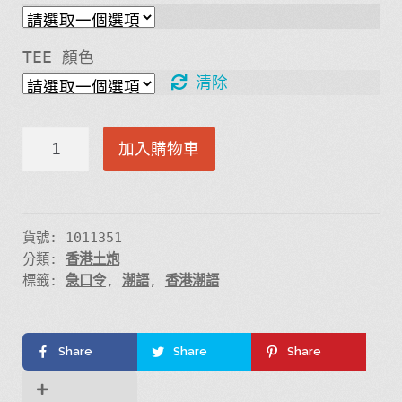
TEE 顏色
清除
入
加入購物車
實
驗
室
撳
貨號:
1011351
分類:
香港土炮
緊
標籤:
急口令
,
潮語
,
香港潮語
急
掣
Tee
Share
Share
Share
設
計