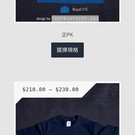
正PK
此
選擇規格
產
品
有
多
種
$
210.00
–
$
230.00
款
式。
可
在
產