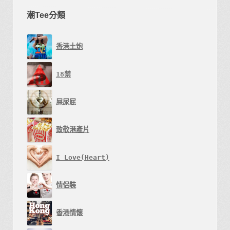
產
潮Tee分類
品
頁
面
香港土炮
選
擇
18禁
選
屎尿屁
項
致敬港產片
I Love(Heart)
情侶裝
香港情懷