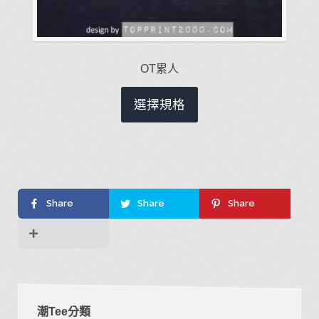
OT累人
此
選擇規格
產
品
有
多
種
Share
Share
Share
款
式。
可
在
產
潮Tee分類
品