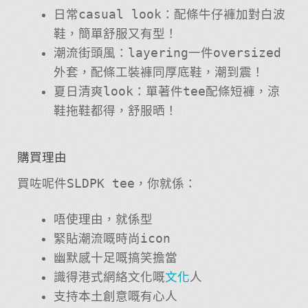
日常casual look：配條牛仔褲加對白波
鞋，簡單舒服又有型！
潮流街頭風：layering一件oversized
外套，配條工裝褲同厚底鞋，潮到震！
夏日清爽look：單著件tee配條短褲，涼
鞋拖鞋都得，舒服晒！
購買理由
買咗呢件SLDPK tee，你就係：
唔使理由，就係型
緊貼潮流嘅時尚icon
幽默感十足嘅搞笑擔當
識得港式網絡文化嘅
文化
人
支持本土創意嘅有心人