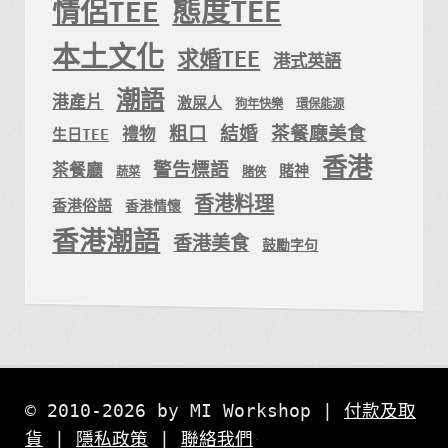
態度TEE
情侶TEE
本土文化
求婚TEE
港式英語
潮語
港產片
激屎人
狗年快樂
環保能源
粗口
結婚
茶餐廰美食
禮物
生日TEE
香港
警告標語
茶餐廳
賭神
蔬菜
賭俠
香港料理
香港俗語
香港情懷
香港潮語
香港美食
鼓勵字句
© 2010-2026 by MI Workshop |
付款及取
貨
|
隱私政策
|
聯絡我們