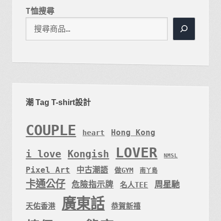
T恤搜尋
潮 Tag T-shirt設計
COUPLE
Hong Kong
heart
LOVER
i love
Kongish
NMSL
Pixel Art
中古潮語
做GYM
南丫島
卡通公仔
周星馳
危險指示牌
名人TEE
廣東話
天佑香港
恭賀新禧