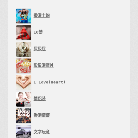
頁
面
香港土炮
選
擇
18禁
選
屎尿屁
項
致敬港產片
I Love(Heart)
情侶裝
香港情懷
文字玩意