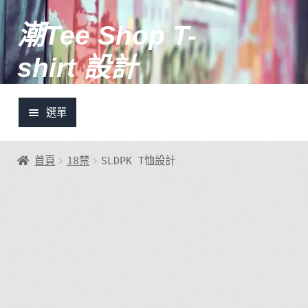
潮Tee Shop T-
跳
跳
至
至
shirt 設計
導
主
覽
要
列
內
選單
容
土炮設計推介
首頁
18禁
SLDPK T恤設計
潮Tee快訊
我的帳號
登入/註冊