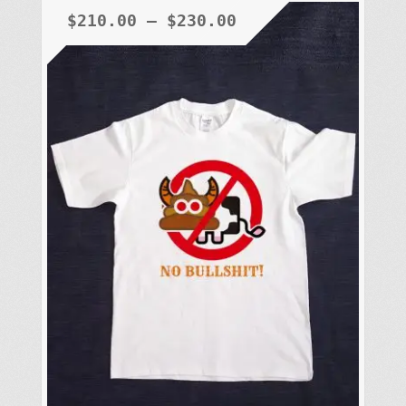
$
210.00
–
$
230.00