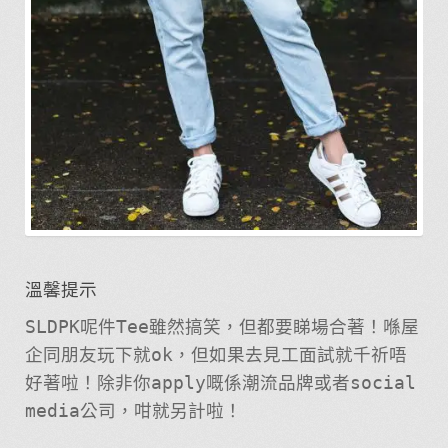
溫馨提示
SLDPK呢件Tee雖然搞笑，但都要睇場合著！喺屋
企同朋友玩下就ok，但如果去見工面試就千祈唔
好著啦！除非你apply嘅係潮流品牌或者social
media公司，咁就另計啦！