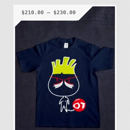
多
種
$
210.00
–
$
230.00
款
式。
可
在
產
品
頁
面
選
擇
選
項