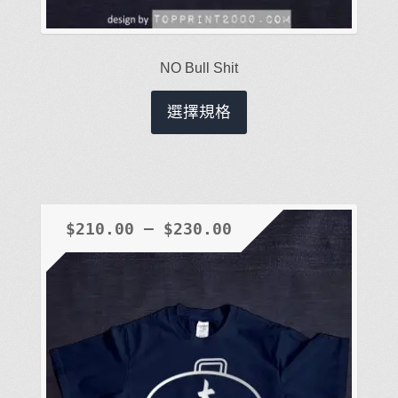
NO Bull Shit
此
選擇規格
產
品
有
多
種
$
210.00
–
$
230.00
款
式。
可
在
產
品