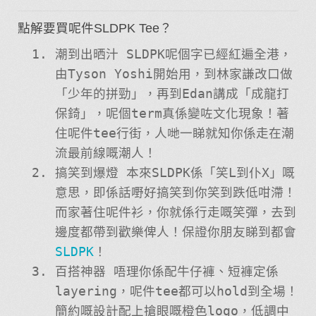
點解要買呢件SLDPK Tee？
潮到出晒汁 SLDPK呢個字已經紅遍全港，
由Tyson Yoshi開始用，到林家謙改口做
「少年的拼勁」，再到Edan講成「成龍打
保錡」，呢個term真係變咗文化現象！著
住呢件tee行街，人哋一睇就知你係走在潮
流最前線嘅潮人！
搞笑到爆燈 本來SLDPK係「笑L到仆X」嘅
意思，即係話嘢好搞笑到你笑到跌低咁滯！
而家著住呢件衫，你就係行走嘅笑彈，去到
邊度都帶到歡樂俾人！保證你朋友睇到都會
SLDPK
！
百搭神器 唔理你係配牛仔褲、短褲定係
layering，呢件tee都可以hold到全場！
簡約嘅設計配上搶眼嘅橙色logo，低調中