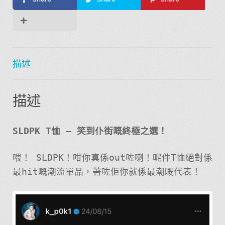
描述
描述
SLDPK T恤 – 笑到仆街嘅終極之選！
喂！ SLDPK！咁你真係out咗喇！呢件T恤絕對係
最hit嘅潮流單品，著咗佢你就係最潮嘅代表！