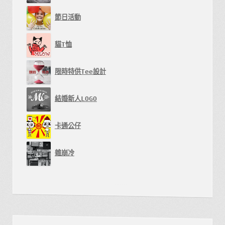
節日活動
貓T恤
限時特供Tee設計
結婚新人LOGO
卡通公仔
雜崩冷