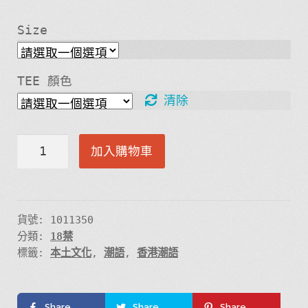
Size
TEE 顏色
清除
SLDPK
加入購物車
T
恤
設
計
貨號:
1011350
分類:
18禁
數
標籤:
本土文化
,
潮語
,
香港潮語
量
Share
Share
Share