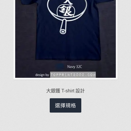
頁
面
選
擇
選
項
大銀鑊 T-shirt 設計
此
選擇規格
產
品
有