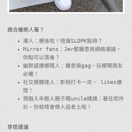
適合邊啲人著？
潮人：梗係啦！唔識SLDPK點得？
Mirror fans：Jer都鍾意用網絡潮語，
你點可以落後？
幽默感爆棚嘅人：鍾意搞gag、玩梗嘅朋友
必備！
社交媒體達人：影相打卡一流， likes爆
燈！
想融入年輕人圈子嘅uncle姨姨：著住呢件
衫，你就唔會俾人話老土啦！
穿搭建議