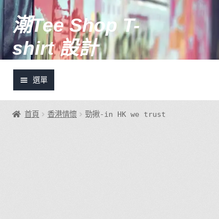
潮Tee Shop T-
跳
跳
至
至
shirt 設計
導
主
覽
要
列
內
選單
容
土炮設計推介
首頁
香港情懷
勁揪-in HK we trust
潮Tee快訊
我的帳號
登入/註冊