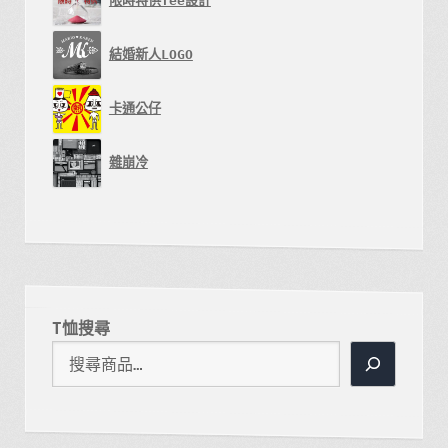
限時特供Tee設計
結婚新人LOGO
卡通公仔
雜崩冷
T恤搜尋