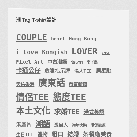
潮 Tag T-shirt設計
COUPLE
Hong Kong
heart
LOVER
i love
Kongish
NMSL
Pixel Art
中古潮語
做GYM
南丫島
卡通公仔
周星馳
危險指示牌
名人TEE
廣東話
天佑香港
恭賀新禧
態度TEE
情侶TEE
本土文化
求婚TEE
港式英語
潮語
港產片
激屎人
狗年快樂
環保能源
粗口
結婚
茶餐廰美食
禮物
生日TEE