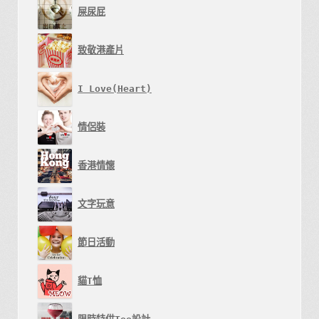
屎尿屁
項
致敬港產片
I Love(Heart)
情侶裝
香港情懷
文字玩意
節日活動
貓T恤