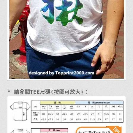
* 請參閱TEE尺碼(按圖可放大)：