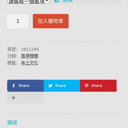
勁
加入購物車
揪-
in
HK
we
貨號:
1011249
分類:
香港情懷
trust
標籤:
本土文化
數
量
Share
Share
Share
描述