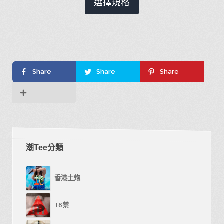
選擇規格
產
品
有
多
種
Share
Share
Share
款
式。
可
在
產
潮Tee分類
品
頁
面
香港土炮
選
擇
18禁
選