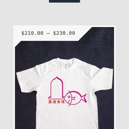
產
品
有
多
種
$
210.00
–
$
230.00
款
式。
可
在
產
品
頁
面
選
擇
選