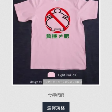
食極唔肥
此
選擇規格