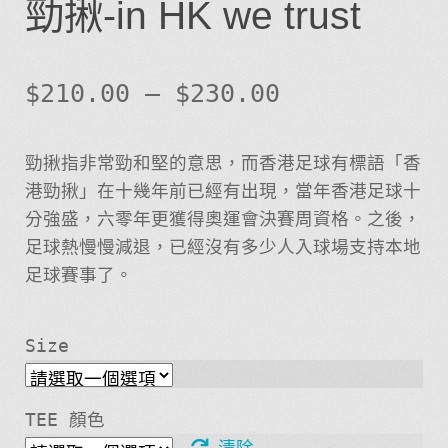
勁揪-in HK we trust
$
210.00
–
$
230.00
勁揪指非常勁和堅的意思，而香港足球有標語「香
港勁揪」在十幾年前已經有出現，當年香港足球十
分強盛，六零年更獲得奧運會決賽周資格。之後，
足球熱慢慢減退，已經沒有多少人入球場支持本地
足球賽事了。
Size
TEE 顏色
清除