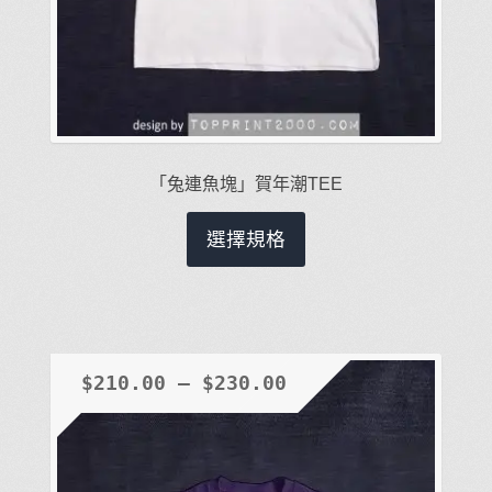
項
「兔連魚塊」賀年潮TEE
此
選擇規格
產
品
有
多
種
$
210.00
–
$
230.00
款
式。
可