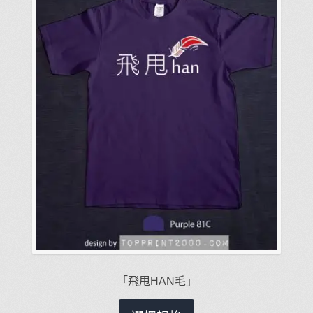
在
產
品
頁
面
選
擇
選
項
「飛甩HAN毛」
此