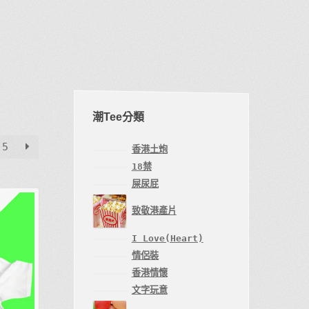
潮Tee分類
5
香港土炮
18禁
屎尿屁
致敬港產片
I Love(Heart)
情侶裝
香港情懷
文字玩意