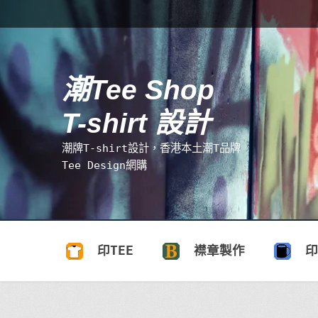
跳
跳
至
至
導
主
覽
要
潮Tee Shop
搜
列
內
尋
容
T-shirt 設計
關
鍵
潮牌T-shirt設計，香港本土潮T品牌
字:
Tee Design網購
印TEE
襟章製作