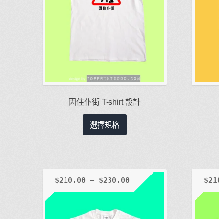
因住仆街 T-shirt 設計
此
選擇規格
產
品
有
多
種
$
210.00
–
$
230.00
$
21
款
式。
可