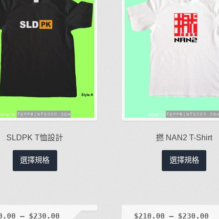
在
在
產
產
品
品
頁
頁
面
面
選
選
擇
擇
選
選
項
項
SLDPK T恤設計
撚 NAN2 T-Shirt
此
此
選擇規格
選擇規格
產
產
品
品
有
有
多
多
種
種
0.00
–
$
230.00
$
210.00
–
$
230.00