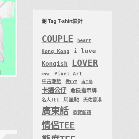
潮 Tag T-shirt設計
COUPLE
heart
i love
Hong Kong
LOVER
Kongish
Pixel Art
NMSL
中古潮語
做GYM
南丫島
卡通公仔
危險指示牌
周星馳
名人TEE
天佑香港
廣東話
恭賀新禧
情侶TEE