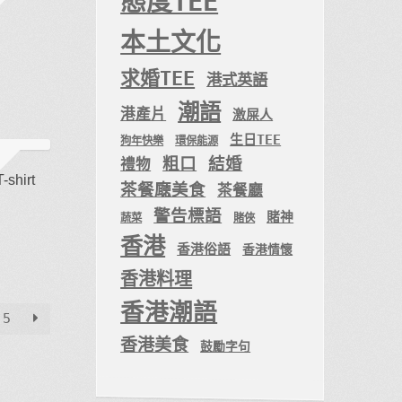
態度TEE
。
本土文化
求婚TEE
港式英語
潮語
港產片
激屎人
生日TEE
狗年快樂
環保能源
粗口
結婚
禮物
hirt
茶餐廰美食
茶餐廳
。
警告標語
賭神
蔬菜
賭俠
香港
香港俗語
香港情懷
香港料理
香港潮語
5
香港美食
鼓勵字句
。