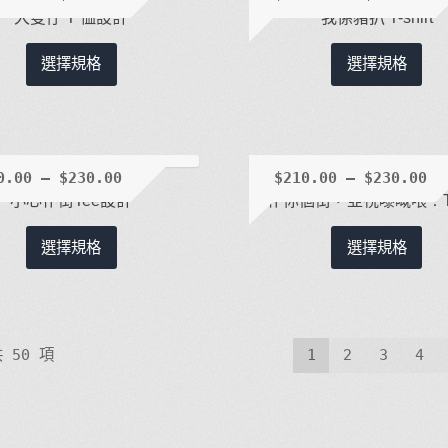
款
款
大隻仔 T 恤設計
我係豬扒 T-shirt
式。
式
此
此
可
可
選擇規格
選擇規格
產
產
在
在
品
品
產
產
有
有
品
品
多
多
頁
頁
種
種
0.00
–
$
230.00
$
210.00
–
$
230.00
面
面
款
款
小心仆街Tee設計
仆你個街，亞視嚟嘅喂！T-s
選
選
式。
式
擇
擇
此
此
可
可
選擇規格
選擇規格
選
選
產
產
在
在
項
項
品
品
產
產
有
有
品
品
多
多
頁
頁
 50 項
1
2
3
4
種
種
面
面
款
款
選
選
式。
式
擇
擇
可
可
選
選