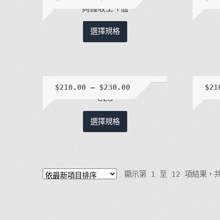
款
夠鐘收工 T恤
式。
此
可
選擇規格
產
在
品
產
有
品
多
頁
種
$
210.00
–
$
230.00
$
21
面
款
CLS
選
式。
擇
此
可
選擇規格
選
產
在
項
品
產
有
品
多
頁
顯示第 1 至 12 項結果，共
種
面
款
選
式。
擇
可
選