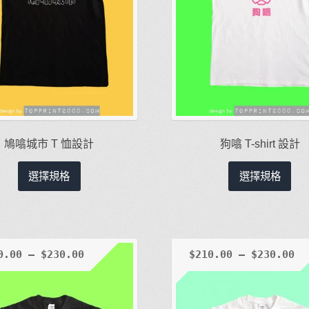
鳩噏城市 T 恤設計
狗噏 T-shirt 設計
此
此
選擇規格
選擇規格
產
產
品
品
有
有
多
多
種
種
0.00
–
$
230.00
$
210.00
–
$
230.00
款
款
式。
式
可
可