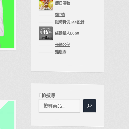
節日活動
貓T恤
限時特供Tee設計
結婚新人LOGO
卡通公仔
雜崩冷
T恤搜尋
。