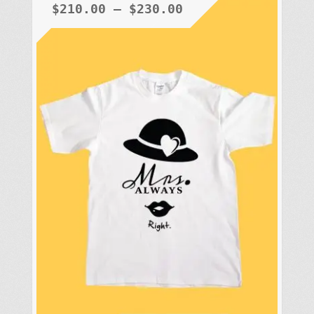
種
$
210.00
–
$
230.00
款
式。
可
在
產
品
頁
面
選
擇
選
項