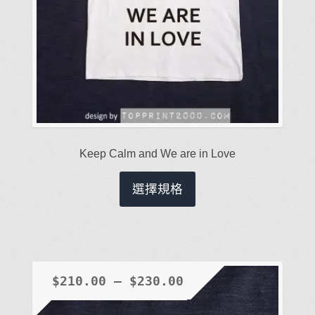
選
項
Keep Calm and We are in Love
此
選擇規格
產
品
有
多
種
$
210.00
–
$
230.00
款