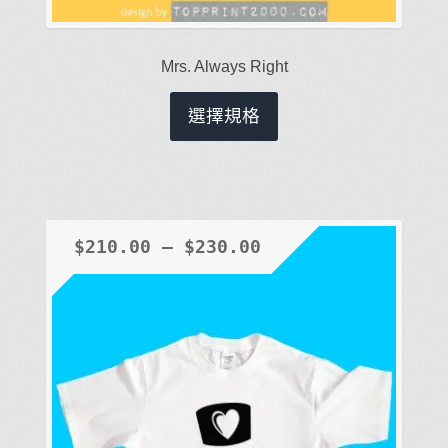
Mrs. Always Right
此
選擇規格
產
品
有
多
種
$
210.00
–
$
230.00
款
式。
可
在
產
品
頁