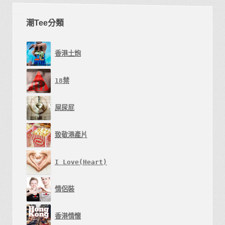
頁
面
潮Tee分類
選
擇
香港土炮
選
項
18禁
屎尿屁
致敬港產片
I Love(Heart)
情侶裝
香港情懷