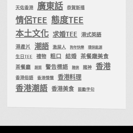
廣東話
天佑香港
恭賀新禧
態度TEE
情侶TEE
本土文化
求婚TEE
港式英語
潮語
港產片
激屎人
狗年快樂
環保能源
粗口
結婚
茶餐廰美食
禮物
生日TEE
香港
警告標語
茶餐廳
賭神
蔬菜
賭俠
香港料理
香港俗語
香港情懷
香港潮語
香港美食
鼓勵字句