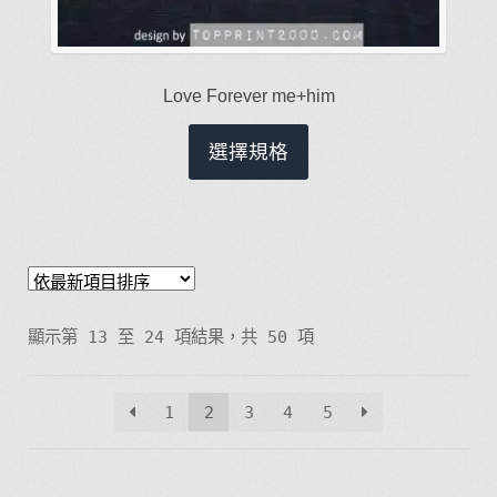
Love Forever me+him
此
選擇規格
產
品
有
多
種
款
顯示第 13 至 24 項結果，共 50 項
式。
可
1
2
3
4
5
在
產
品