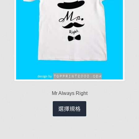
面
選
擇
選
項
Mr Always Right
此
選擇規格
產
品
有