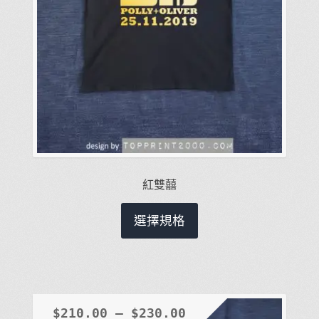
選
擇
選
項
紅雙囍
此
選擇規格
產
品
有
多
種
$
210.00
–
$
230.00