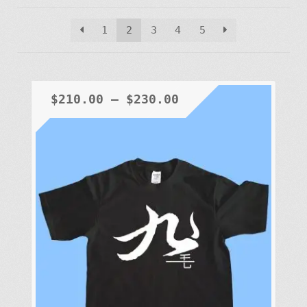
1
2
3
4
5
$
210.00
–
$
230.00