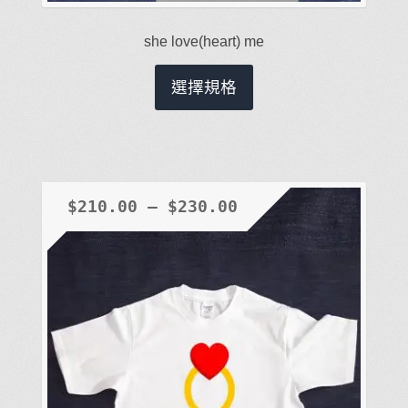
she love(heart) me
此
選擇規格
產
品
有
多
種
$
210.00
–
$
230.00
款
式。
可
在
產
品
頁