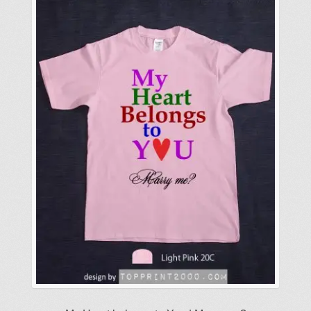
式。
可
在
產
品
頁
面
選
擇
選
項