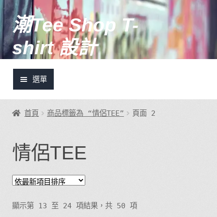
潮Tee Shop T-
跳
跳
至
至
shirt 設計
導
主
覽
要
列
內
選單
容
土炮設計推介
首頁
商品標籤為 “情侶TEE”
頁面 2
潮Tee快訊
情侶TEE
我的帳號
登入/註冊
顯示第 13 至 24 項結果，共 50 項