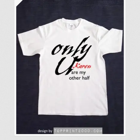
式。
可
在
產
品
頁
面
選
擇
選
項