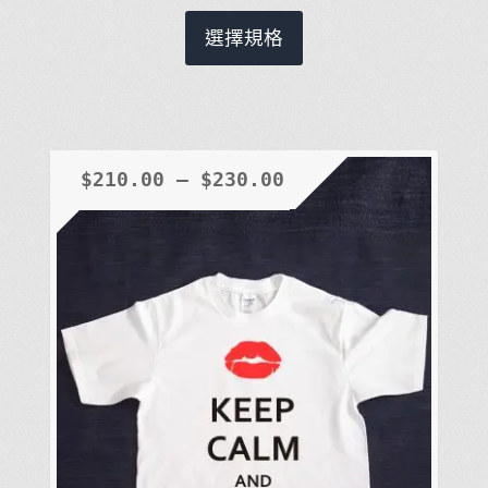
此
選擇規格
產
品
有
多
種
$
210.00
–
$
230.00
款
式。
可
在
產
品
頁
面
選
擇