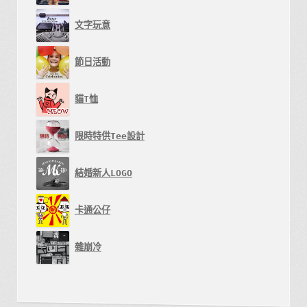
文字玩意
節日活動
貓T恤
限時特供Tee設計
結婚新人LOGO
卡通公仔
雜崩冷