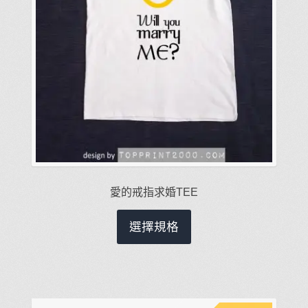
面
選
擇
選
項
愛的戒指求婚TEE
此
選擇規格
產
品
有
多