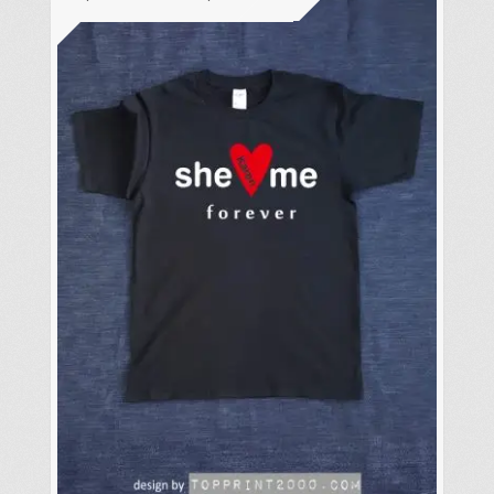
款
式。
可
在
產
品
頁
面
選
擇
選
項