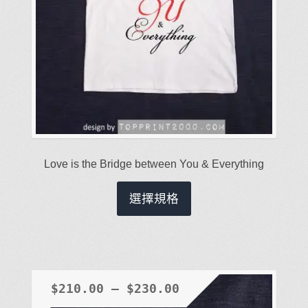
擇
選
項
Love is the Bridge between You & Everything
此
選擇規格
產
品
有
多
種
$
210.00
–
$
230.00
款