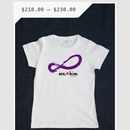
多
種
$
210.00
–
$
230.00
款
式。
可
在
產
品
頁
面
選
擇
選
項