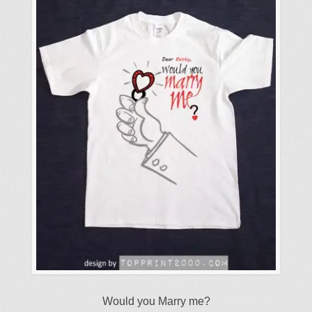
可
在
產
品
頁
面
選
擇
選
項
Would you Marry me?