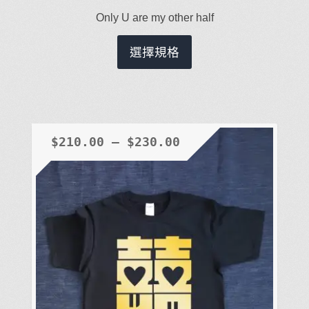
Only U are my other half
此
選擇規格
產
品
有
多
種
$
210.00
–
$
230.00
款
式。
可
在
產
品
頁
面