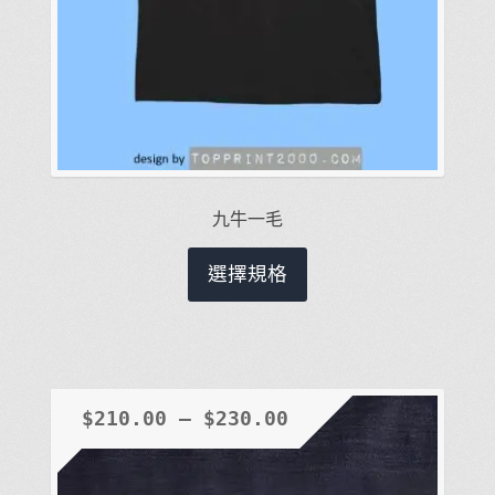
九牛一毛
此
選擇規格
產
品
有
多
種
$
210.00
–
$
230.00
款
式。